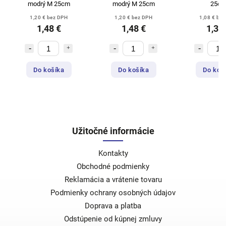
modrý M 25cm
modrý M 25cm
25c
1,20 € bez DPH
1,20 € bez DPH
1,08 € be
1,48 €
1,48 €
1,33
Do košíka
Do košíka
Do koš
Užitočné informácie
Kontakty
Obchodné podmienky
Reklamácia a vrátenie tovaru
Podmienky ochrany osobných údajov
Doprava a platba
Odstúpenie od kúpnej zmluvy