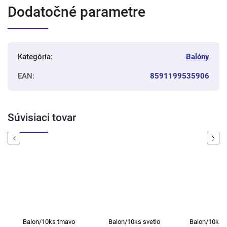
Dodatočné parametre
Kategória
:
Balóny
EAN
:
8591199535906
Súvisiaci tovar
Previous
Next
Balon/10ks tmavo
Balon/10ks svetlo
Balon/10ks 